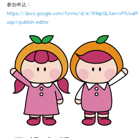
参加申込：
https://docs.google.com/forms/d/e/1FAIpQLSercvPtUva
usp=publish-editor