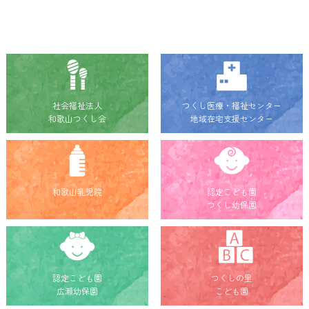
社会福祉法人
つくし医療・福祉センター
和歌山つくし会
地域在宅支援センター
和歌山乳児院
認定こども園
つくし幼保園
認定こども園
つくしの里
広瀬幼保園
こども園