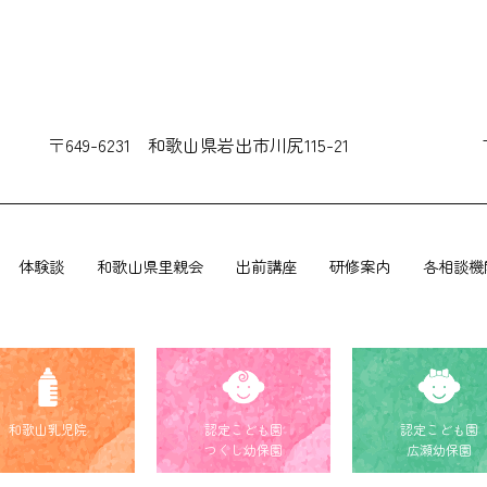
〒649-6231 和歌山県岩出市川尻115-21
体験談
和歌山県里親会
出前講座
研修案内
各相談機
和歌山乳児院
認定こども園
認定こども園
つくし幼保園
広瀬幼保園